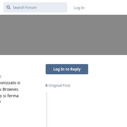
Log In
Log In to Reply
:
onizzato si
Original Post
u Browser,
p si ferma
?
Reply