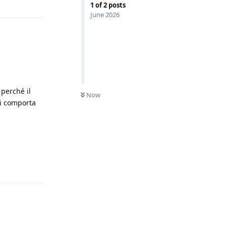
1
of
2
posts
June 2026
perché il
Now
si comporta
Reply